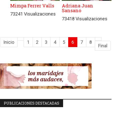
Mimpa Ferrer Valls
Adriana Juan
Sansano
73241 Visualizaciones
73418 Visualizaciones
Inicio
1
2
3
4
5
6
7
8
Final
PUBLICACIONES DESTACADAS