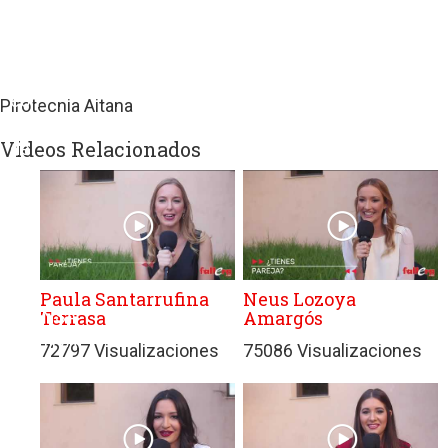
sitios
web
de
terceros
con
Pirotecnia Aitana
políticas
Videos Relacionados
de
privacidad
ajenas
a
GRUPO
EDITORIAL
DE
Paula Santarrufina
Neus Lozoya
Terrasa
Amargós
PRENSA
FESTIVA
72797 Visualizaciones
75086 Visualizaciones
MPG
SL.