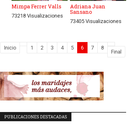
Mimpa Ferrer Valls
Adriana Juan
Sansano
73218 Visualizaciones
73405 Visualizaciones
Inicio
1
2
3
4
5
6
7
8
Final
PUBLICACIONES DESTACADAS