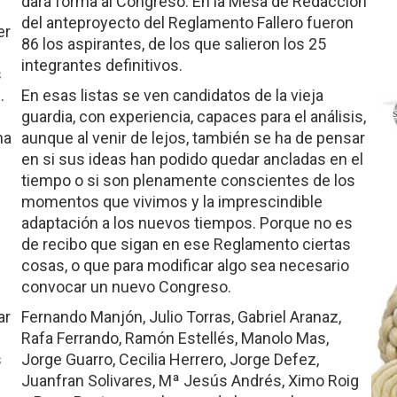
dará forma al Congreso. En la Mesa de Redacción
del anteproyecto del Reglamento Fallero fueron
er
86 los aspirantes, de los que salieron los 25
integrantes definitivos.
s
.
En esas listas se ven candidatos de la vieja
guardia, con experiencia, capaces para el análisis,
na
aunque al venir de lejos, también se ha de pensar
en si sus ideas han podido quedar ancladas en el
tiempo o si son plenamente conscientes de los
momentos que vivimos y la imprescindible
adaptación a los nuevos tiempos. Porque no es
de recibo que sigan en ese Reglamento ciertas
cosas, o que para modificar algo sea necesario
convocar un nuevo Congreso.
ar
Fernando Manjón, Julio Torras, Gabriel Aranaz,
Rafa Ferrando, Ramón Estellés, Manolo Mas,
s
Jorge Guarro, Cecilia Herrero, Jorge Defez,
Juanfran Solivares, Mª Jesús Andrés, Ximo Roig