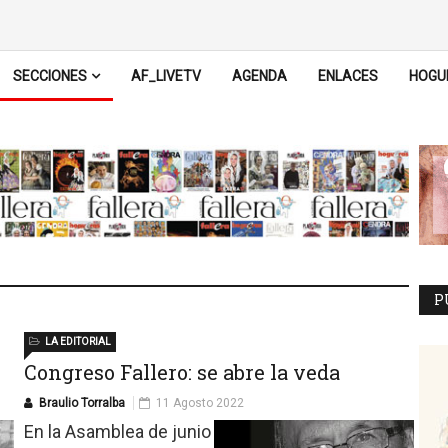
SECCIONES
AF_LIVETV
AGENDA
ENLACES
HOGU
P
LA EDITORIAL
Congreso Fallero: se abre la veda
Braulio Torralba
11 Agosto 2022
En la Asamblea de junio