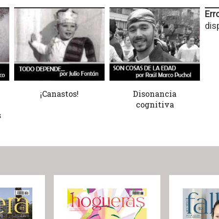
Erro
dis
¡Canastos!
Disonancia
cognitiva
s