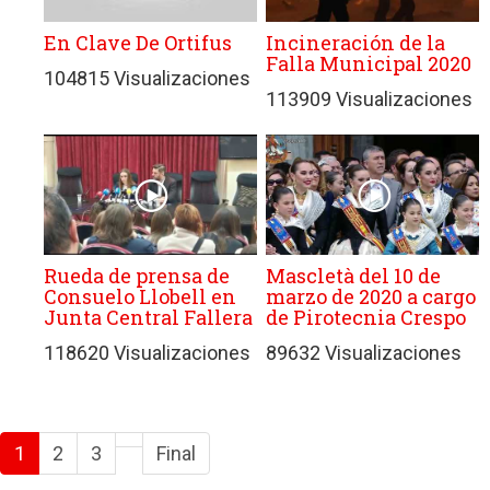
En Clave De Ortifus
Incineración de la
Falla Municipal 2020
104815 Visualizaciones
113909 Visualizaciones
Rueda de prensa de
Mascletà del 10 de
Consuelo Llobell en
marzo de 2020 a cargo
Junta Central Fallera
de Pirotecnia Crespo
118620 Visualizaciones
89632 Visualizaciones
1
2
3
Final