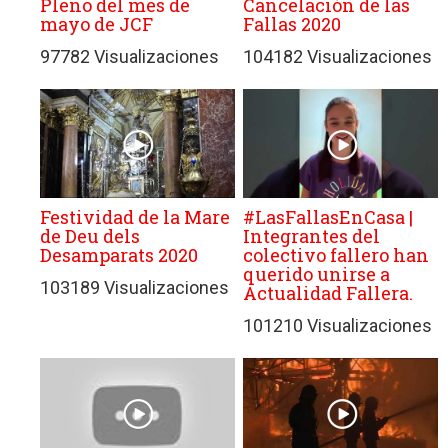
Pleno del mes de
Cancelación de las
mayo de JCF
Fallas 2020
97782 Visualizaciones
104182 Visualizaciones
Festividad de la Mare
#LasFallasEnCasa |
de Deu dels
Integrantes del
Desamparats 2020
colectivo fallero han
querido unirse a
103189 Visualizaciones
Actualidad Fallera.
101210 Visualizaciones