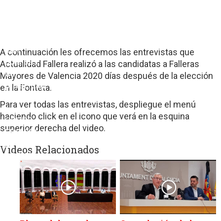
sitios
web
de
terceros
con
A continuación les ofrecemos las entrevistas que
políticas
Actualidad Fallera realizó a las candidatas a Falleras
de
Mayores de Valencia 2020 días después de la elección
privacidad
en la Fonteta.
ajenas
Para ver todas las entrevistas, despliegue el menú
a
haciendo click en el icono que verá en la esquina
GRUPO
superior derecha del video.
EDITORIAL
DE
Videos Relacionados
PRENSA
FESTIVA
MPG
SL.