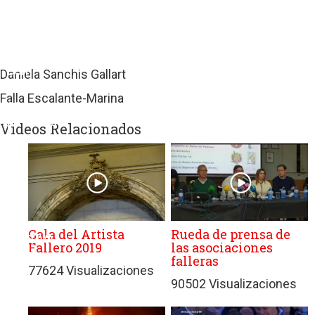
sitios
web
de
terceros
con
Daniela Sanchis Gallart
políticas
Falla Escalante-Marina
de
privacidad
Videos Relacionados
ajenas
a
GRUPO
EDITORIAL
DE
PRENSA
Gala del Artista
Rueda de prensa de
FESTIVA
Fallero 2019
las asociaciones
MPG
falleras
77624 Visualizaciones
SL.
90502 Visualizaciones