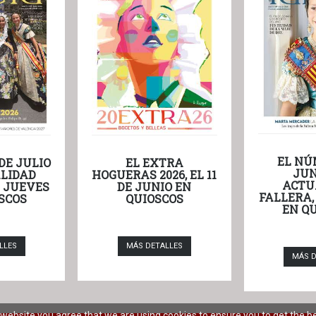
EL NÚ
DE JULIO
EL EXTRA
JUN
LIDAD
HOGUERAS 2026, EL 11
ACTU
L JUEVES
DE JUNIO EN
FALLERA,
SCOS
QUIOSCOS
EN Q
LLES
MÁS DETALLES
MÁS D
r website you agree that we are using cookies to ensure you to get the b