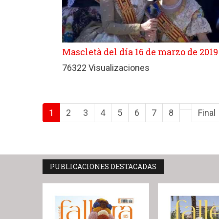
Mascletà del día 16 de marzo de 2019
76322 Visualizaciones
1
2
3
4
5
6
7
8
Final
PUBLICACIONES DESTACADAS