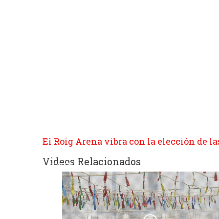
sitios
web
de
terceros
con
políticas
de
privacidad
ajenas
a
GRUPO
EDITORIAL
El Roig Arena vibra con la elección de l
DE
PRENSA
Videos Relacionados
FESTIVA
MPG
SL.