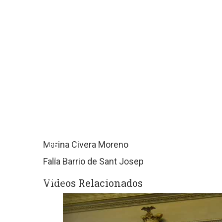
sitios
web
de
terceros
con
políticas
de
privacidad
ajenas
a
GRUPO
EDITORIAL
Marina Civera Moreno
DE
PRENSA
Falla Barrio de Sant Josep
FESTIVA
MPG
Videos Relacionados
SL.