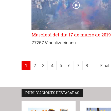
Mascletà del día 17 de marzo de 2019
77257 Visualizaciones
1
2
3
4
5
6
7
8
Final
PUBLICACIONES DESTACADAS