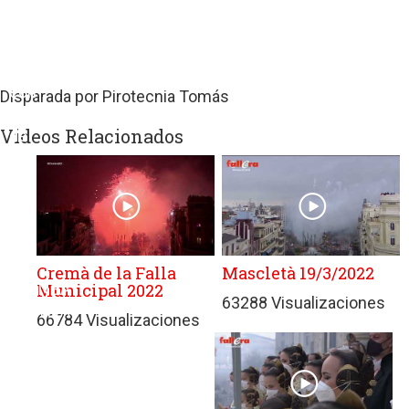
sitios
web
de
terceros
con
Disparada por Pirotecnia Tomás
políticas
Videos Relacionados
de
privacidad
ajenas
a
GRUPO
EDITORIAL
DE
Cremà de la Falla
Mascletà 19/3/2022
Municipal 2022
PRENSA
63288 Visualizaciones
FESTIVA
66784 Visualizaciones
MPG
SL.