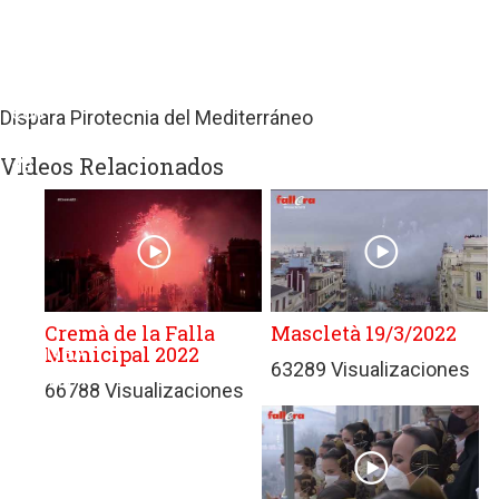
sitios
web
de
terceros
con
Dispara Pirotecnia del Mediterráneo
políticas
Videos Relacionados
de
privacidad
ajenas
a
GRUPO
EDITORIAL
DE
Cremà de la Falla
Mascletà 19/3/2022
Municipal 2022
PRENSA
63289 Visualizaciones
FESTIVA
66788 Visualizaciones
MPG
SL.