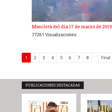
Mascletà del día 17 de marzo de 2019
77261 Visualizaciones
1
2
3
4
5
6
7
8
Final
PUBLICACIONES DESTACADAS