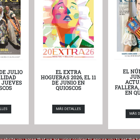
EL NÚ
DE JULIO
EL EXTRA
JUN
LIDAD
HOGUERAS 2026, EL 11
ACTU
L JUEVES
DE JUNIO EN
FALLERA,
SCOS
QUIOSCOS
EN Q
LLES
MÁS DETALLES
MÁS D
r website you agree that we are using cookies to ensure you to get the b