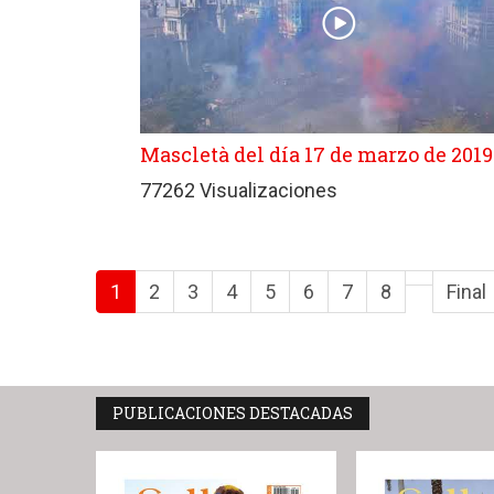
Mascletà del día 17 de marzo de 2019
77262 Visualizaciones
1
2
3
4
5
6
7
8
Final
PUBLICACIONES DESTACADAS