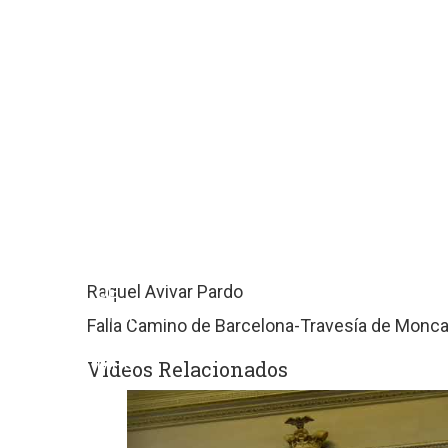
sitios
web
de
terceros
con
políticas
de
privacidad
ajenas
a
GRUPO
EDITORIAL
Raquel Avivar Pardo
DE
PRENSA
Falla Camino de Barcelona-Travesía de Monc
FESTIVA
MPG
Videos Relacionados
SL.