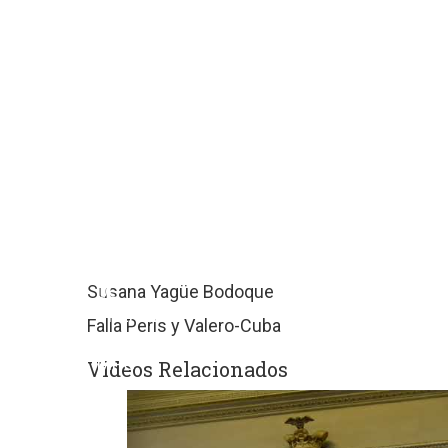
sitios
web
de
terceros
con
políticas
de
privacidad
ajenas
a
GRUPO
EDITORIAL
Susana Yagüe Bodoque
DE
PRENSA
Falla Peris y Valero-Cuba
FESTIVA
MPG
Videos Relacionados
SL.