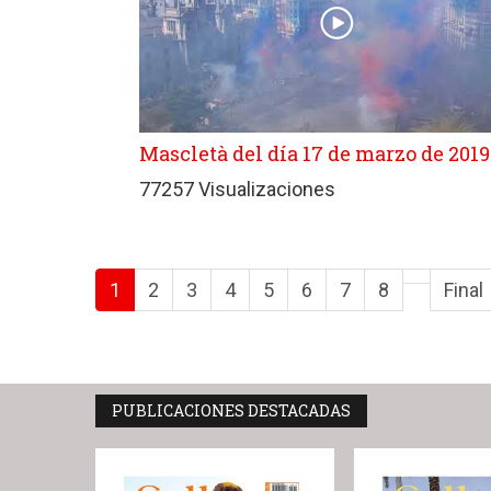
Mascletà del día 17 de marzo de 2019
77257 Visualizaciones
1
2
3
4
5
6
7
8
Final
PUBLICACIONES DESTACADAS