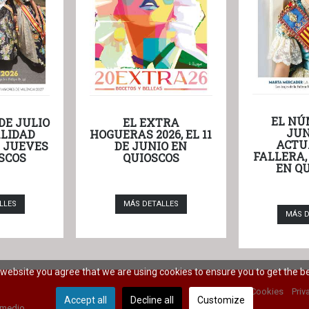
EL NÚ
DE JULIO
EL EXTRA
JUN
LIDAD
HOGUERAS 2026, EL 11
ACTU
L JUEVES
DE JUNIO EN
FALLERA,
SCOS
QUIOSCOS
EN Q
LLES
MÁS DETALLES
MÁS D
r website you agree that we are using cookies to ensure you to get the b
Cookies
Priv
Accept all
Decline all
Customize
 medio.