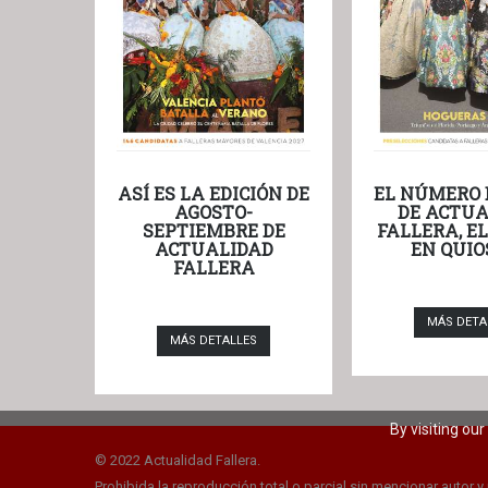
ASÍ ES LA EDICIÓN DE
EL NÚMERO 
AGOSTO-
DE ACTUA
SEPTIEMBRE DE
FALLERA, E
ACTUALIDAD
EN QUIO
FALLERA
MÁS DETA
MÁS DETALLES
By visiting ou
© 2022 Actualidad Fallera.
Prohibida la reproducción total o parcial sin mencionar autor y